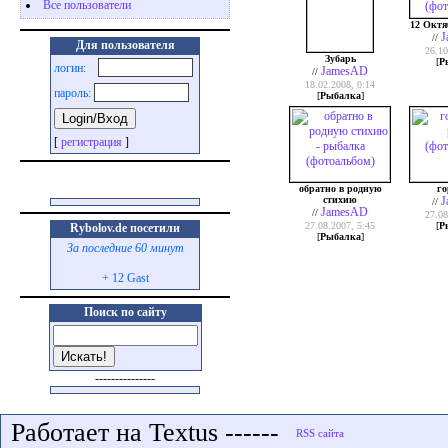
Все пользователи
12 Октя
J
//
Для пользователя
26.10
Зубарь
[
Р
логин:
JamesAD
//
18.02.2008, 0:14
пароль:
[
Рыбалка
]
[
регистрация
]
обратно в родную
г
стихию
J
//
JamesAD
//
27.08
27.08.2007, 5:45
[
Р
Rybolov.de посетили
[
Рыбалка
]
За последние 60 минут
+ 12 Gast
Поиск по сайту
---------------
Работает на Textus ------