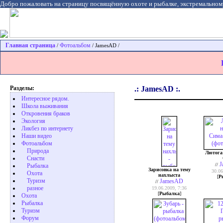
Добро пожаловать на страницу посвящённую охоте и рыбалке, экстремальном
Главная страница
Фотоальбом
/
/ JamesAD /
Разделы:
.: JamesAD :.
Интересное рядом.
Школа выживания
Откровения браков
Экология
Ликбез по интернету
Наши видео
Фотоальбом
Природа
Лютога
Cнасти
J
//
Рыбалка
Зарисовка на тему
30.06
Охота
нахлыста
[
Р
Туризм
JamesAD
//
разное
19.06.2009, 7:36
[
Рыбалка
]
Охота
Pыбалка
Туризм
Форум