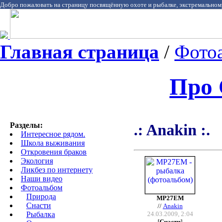
Добро пожаловать на страницу посвящённую охоте и рыбалке, экстремальном
Главная страница
/
Фото
Про 
Разделы:
.: Anakin :.
Интересное рядом.
Школа выживания
Откровения браков
Экология
Ликбез по интернету
Наши видео
Фотоальбом
Природа
МР27ЕМ
Cнасти
//
Anakin
Рыбалка
24.03.2009, 2:04
[
Cнасти
]