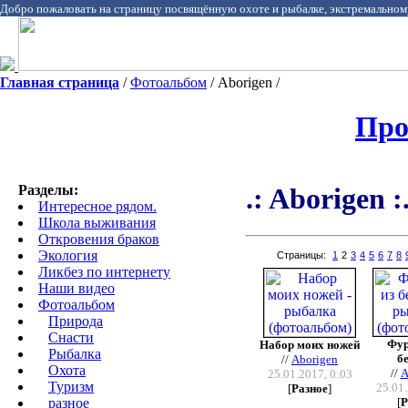
Добро пожаловать на страницу посвящённую охоте и рыбалке, экстремальном
Главная страница
/
Фотоальбом
/ Aborigen /
Про
Разделы:
.: Aborigen :
Интересное рядом.
Школа выживания
Откровения браков
Экология
Страницы:
1
2
3
4
5
6
7
8
Ликбез по интернету
Наши видео
Фотоальбом
Природа
Cнасти
Фур
Набор моих ножей
Рыбалка
б
//
Aborigen
Охота
//
A
25.01.2017, 0:03
Туризм
25.01.
[
Разное
]
разное
[
Р