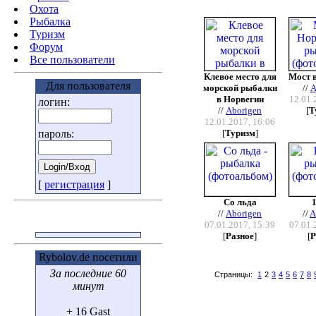
Охота
Pыбалка
Туризм
Форум
Все пользователи
Клевое место для
Мост 
Для пользователя
морской рыбалки
//
A
в Норвегии
12.01.
логин:
//
Aborigen
[
Т
12.01.2017, 16:06
пароль:
[
Туризм
]
[
регистрация
]
Со льда
//
Aborigen
//
A
07.01.2017, 15:39
07.01.
[
Разное
]
[
Р
Rybolov.de посетили
За последние 60
Страницы:
1
2
3
4
5
6
7
8
минут
+ 16 Gast