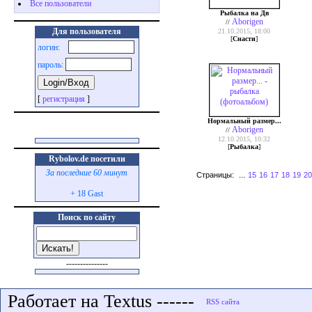
Все пользователи
Рыбалка на Дв
Aborigen
//
Для пользователя
21.10.2015, 18:00
[
Cнасти
]
логин:
пароль:
[
регистрация
]
Нормальный размер...
Aborigen
//
12.10.2015, 10:32
[
Рыбалка
]
Rybolov.de посетили
За последние 60 минут
Страницы:
...
15
16
17
18
19
20
+ 18 Gast
Поиск по сайту
---------------
Работает на Textus ------