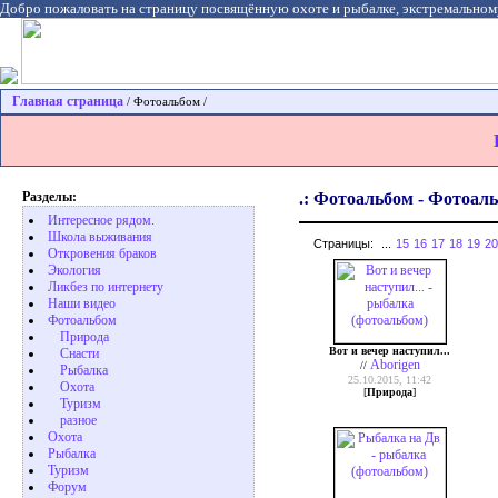
Добро пожаловать на страницу посвящённую охоте и рыбалке, экстремальном
Главная страница
/ Фотоальбом /
Разделы:
.: Фотоальбом - Фотоаль
Интересное рядом.
Школа выживания
Страницы:
...
15
16
17
18
19
20
Откровения браков
Экология
Ликбез по интернету
Наши видео
Фотоальбом
Природа
Вот и вечер наступил...
Cнасти
Aborigen
//
Рыбалка
25.10.2015, 11:42
Охота
[
Природа
]
Туризм
разное
Охота
Pыбалка
Туризм
Форум