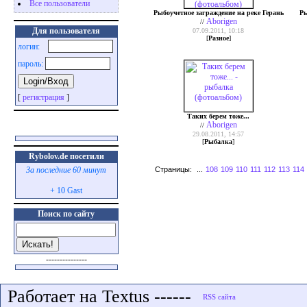
Все пользователи
Рыбоучетное заграждение на реке Герань
Ры
Aborigen
//
Для пользователя
07.09.2011, 10:18
[
Разное
]
логин:
пароль:
[
регистрация
]
Таких берем тоже...
Aborigen
//
29.08.2011, 14:57
[
Рыбалка
]
Rybolov.de посетили
Страницы:
...
108
109
110
111
112
113
114
За последние 60 минут
+ 10 Gast
Поиск по сайту
---------------
Работает на Textus ------