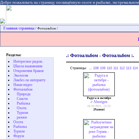
Добро пожаловать на страницу посвящённую охоте и рыбалке, экстремальном
Главная страница
/ Фотоальбом /
Разделы:
.: Фотоальбом - Фотоальбом :.
Интересное рядом.
Школа выживания
Страницы:
...
108
109
110
111
112
113
114
Откровения браков
Экология
Ликбез по интернету
Наши видео
Фотоальбом
Природа
Радуга в октябре
Cнасти
Aborigen
//
Рыбалка
10.10.2011, 13:23
Охота
[
Разное
]
Туризм
разное
Охота
Pыбалка
Туризм
Форум