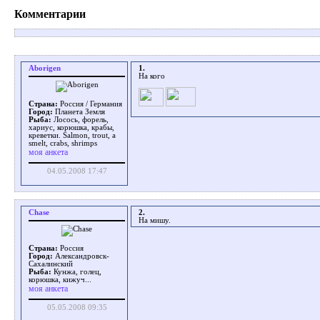
Комментарии
Aborigen
1.
На кого
Страна:
Россия / Германия
Город:
Планета Земля
Рыба:
Лосось, форель,
хариус, корюшка, крабы,
креветки. Salmon, trout, a
smelt, crabs, shrimps
моя анкета
04.05.2008 17:47
Chase
2.
На мишу.
Страна:
Россия
Город:
Александровск-
Сахалинский
Рыба:
Кунжа, голец,
корюшка, кижуч...
моя анкета
05.05.2008 09:35