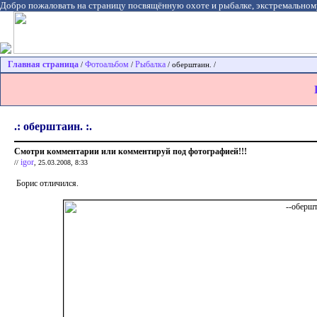
Добро пожаловать на страницу посвящённую охоте и рыбалке, экстремальном
Главная страница
Фотоальбом
Рыбалка
/
/
/ оберштаин. /
.: оберштаин. :.
Смотри комментарии или комментируй под фотографией!!!
igor
//
, 25.03.2008, 8:33
Борис отличился.