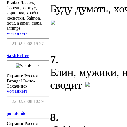
Рыба:
Лосось,
Буду думать, хо
форель, хариус,
корюшка, крабы,
креветки. Salmon,
trout, a smelt, crabs,
shrimps
моя анкета
21.02.2008 19:27
SakhFisher
7.
Блин, мужики, н
Страна:
Россия
Город:
Южно-
сводит
Сахалинск
моя анкета
22.02.2008 10:59
porutchik
8.
Страна:
Россия