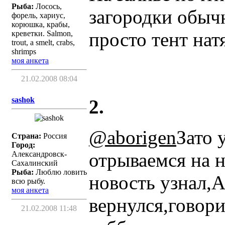
Рыба:
Лосось,
загородки обычн
форель, хариус,
корюшка, крабы,
просто тент нат
креветки. Salmon,
trout, a smelt, crabs,
shrimps
моя анкета
21.02.2008 08:04
sashok
2.
@aborigen
Зато 
Страна:
Россия
Город:
отрываемся на 
Александровск-
Сахалинский
Рыба:
Люблю ловить
новость узнал,А
всю рыбу.
моя анкета
вернулся,говори
21.02.2008 11:48