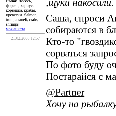
,щуки накосили.
Рыба:
Лосось,
форель, хариус,
корюшка, крабы,
Саша, спроси Ан
креветки. Salmon,
trout, a smelt, crabs,
shrimps
собираются в б
моя анкета
Кто-то "гвоздик
21.02.2008 12:57
сорваться запро
По фото буду оч
Постарайся с м
@Partner
Хочу на рыбалку