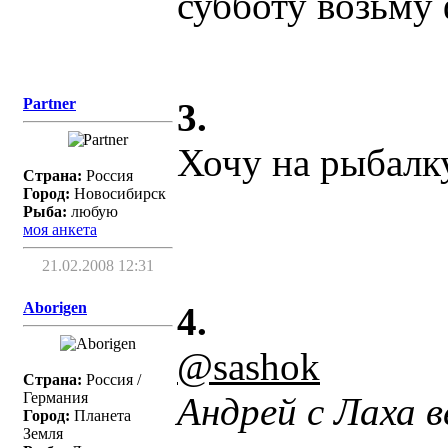
субботу возьму 
Partner
3.
Хочу на рыбалку
Страна:
Россия
Город:
Новосибирск
Рыба:
любую
моя анкета
21.02.2008 12:31
Aborigen
4.
@sashok
Страна:
Россия /
Германия
Андрей с Лаха в
Город:
Планета
Земля