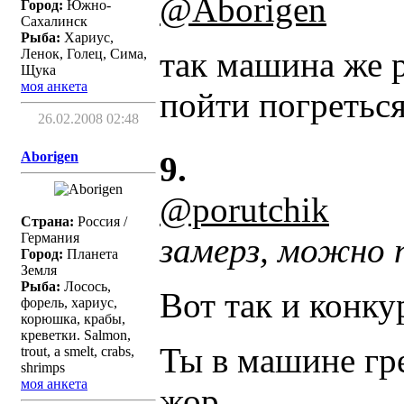
@Aborigen
Город:
Южно-
Сахалинск
Рыба:
Хариус,
так машина же р
Ленок, Голец, Сима,
Щука
моя анкета
пойти погреться
26.02.2008 02:48
Aborigen
9.
@porutchik
Страна:
Россия /
Германия
замерз, можно 
Город:
Планета
Земля
Рыба:
Лосось,
Вот так и конку
форель, хариус,
корюшка, крабы,
креветки. Salmon,
Ты в машине гре
trout, a smelt, crabs,
shrimps
моя анкета
жор.