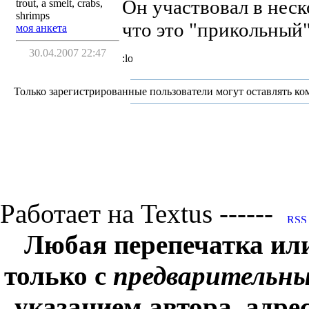
Он участвовал в неск
trout, a smelt, crabs,
shrimps
что это "прикольный"
моя анкета
30.04.2007 22:47
Только зарегистрированные пользователи могут оставлять ко
Работает на Textus ------
Любая перепечатка ил
только с
предварительн
указанием автора, адре