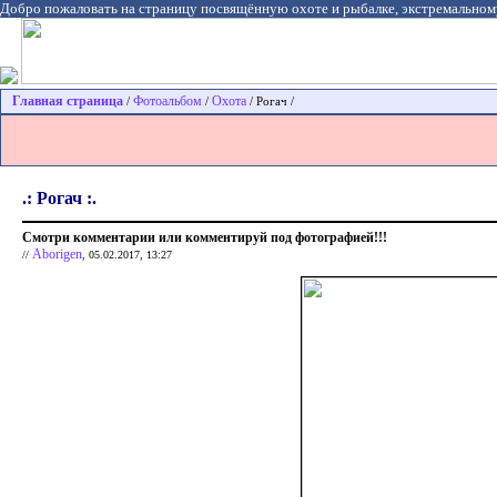
Добро пожаловать на страницу посвящённую охоте и рыбалке, экстремальном
Главная страница
Фотоальбом
Охота
/
/
/ Рогач /
.: Рогач :.
Смотри комментарии или комментируй под фотографией!!!
Aborigen
//
, 05.02.2017, 13:27