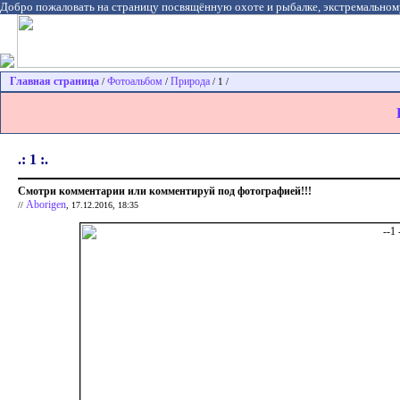
Добро пожаловать на страницу посвящённую охоте и рыбалке, экстремальном
Главная страница
Фотоальбом
Природа
/
/
/ 1 /
.: 1 :.
Смотри комментарии или комментируй под фотографией!!!
Aborigen
//
, 17.12.2016, 18:35