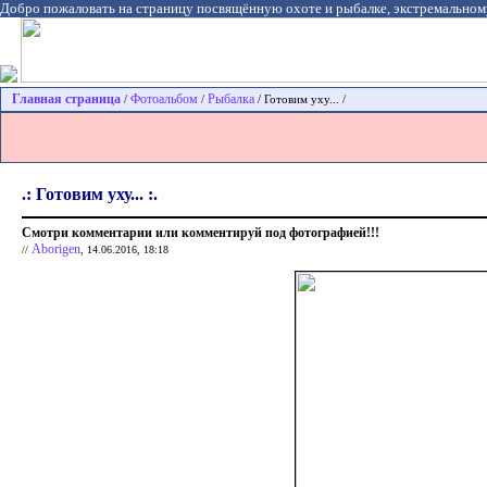
Добро пожаловать на страницу посвящённую охоте и рыбалке, экстремальном
Главная страница
Фотоальбом
Рыбалка
/
/
/ Готовим уху... /
.: Готовим уху... :.
Смотри комментарии или комментируй под фотографией!!!
Aborigen
//
, 14.06.2016, 18:18