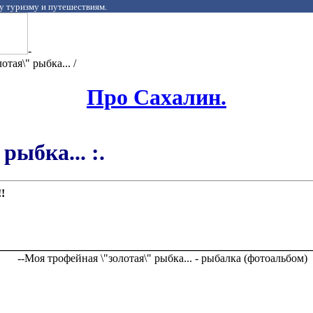
у туризму и путешествиям.
-
тая\" рыбка... /
Про Сахалин.
рыбка... :.
!