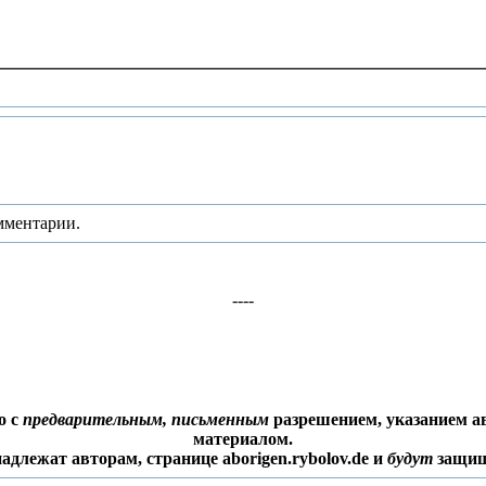
мментарии.
----
о с
предварительным, письменным
разрешением, указанием ав
материалом.
адлежат авторам, странице aborigen.rybolov.de и
будут
защищ