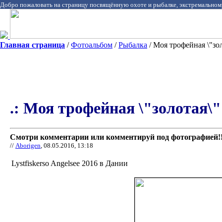
Добро пожаловать на страницу посвящённую охоте и рыбалке, экстремальном
Главная страница
/
Фотоальбом
/
Рыбалка
/ Моя трофейная \"золо
.: Моя трофейная \"золотая\" 
Смотри комментарии или комментируй под фотографией!!
//
Aborigen
, 08.05.2016, 13:18
Lystfiskerso Angelsee 2016 в Дании