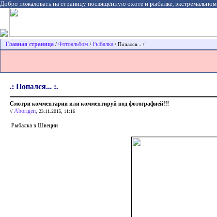
Добро пожаловать на страницу посвящённую охоте и рыбалке, экстремальном
Главная страница
Фотоальбом
Рыбалка
/
/
/ Попался... /
.: Попался... :.
Смотри комментарии или комментируй под фотографией!!!
Aborigen
//
, 23.11.2015, 11:16
Рыбалка в Швеции