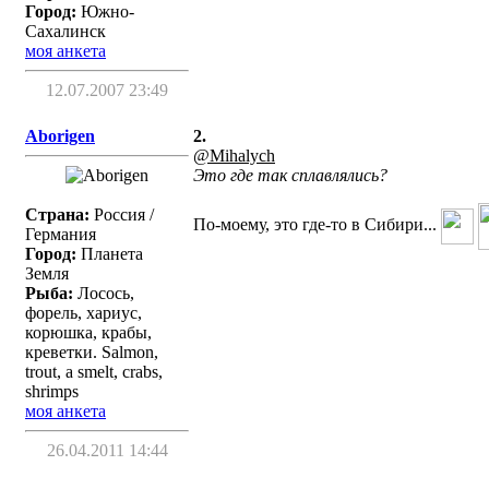
Город:
Южно-
Сахалинск
моя анкета
12.07.2007 23:49
Aborigen
2.
@Mihalych
Это где так сплавлялись?
Страна:
Россия /
По-моему, это где-то в Сибири...
Германия
Город:
Планета
Земля
Рыба:
Лосось,
форель, хариус,
корюшка, крабы,
креветки. Salmon,
trout, a smelt, crabs,
shrimps
моя анкета
26.04.2011 14:44