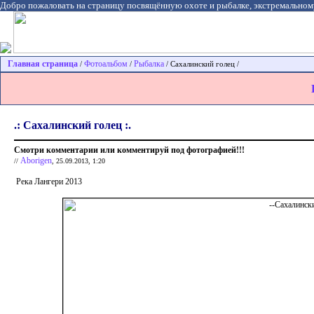
Добро пожаловать на страницу посвящённую охоте и рыбалке, экстремальном
Главная страница
Фотоальбом
Рыбалка
/
/
/ Сахалинский голец /
.: Сахалинский голец :.
Смотри комментарии или комментируй под фотографией!!!
Aborigen
//
, 25.09.2013, 1:20
Река Лангери 2013