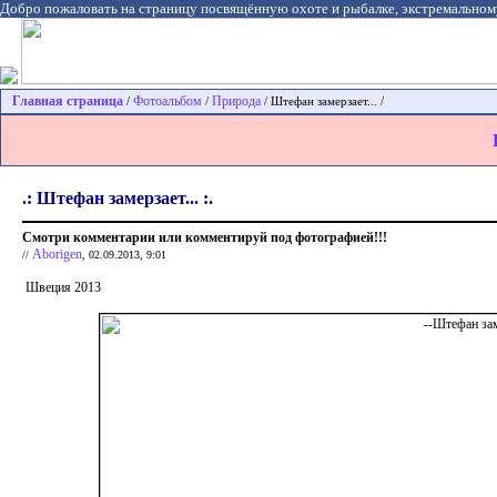
Добро пожаловать на страницу посвящённую охоте и рыбалке, экстремальном
Главная страница
Фотоальбом
Природа
/
/
/ Штефан замерзает... /
.: Штефан замерзает... :.
Смотри комментарии или комментируй под фотографией!!!
Aborigen
//
, 02.09.2013, 9:01
Швеция 2013