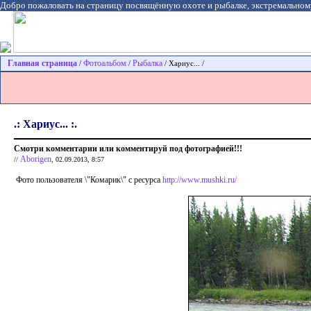
Добро пожаловать на страницу посвящённую охоте и рыбалке, экстремальном
Главная страница
Фотоальбом
Рыбалка
/
/
/ Хариус... /
.: Хариус... :.
Смотри комментарии или комментируй под фотографией!!!
Aborigen
//
, 02.09.2013, 8:57
Фото пользователя \"Комарик\" с ресурса
http://www.mushki.ru/