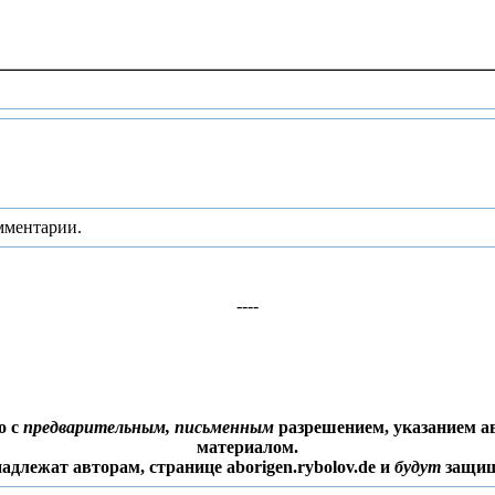
мментарии.
----
о с
предварительным, письменным
разрешением, указанием ав
материалом.
адлежат авторам, странице aborigen.rybolov.de и
будут
защищ