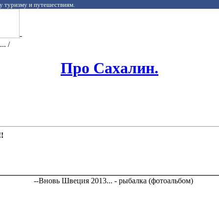
у туризму и путешествиям.
-
. /
Про Сахалин.
!