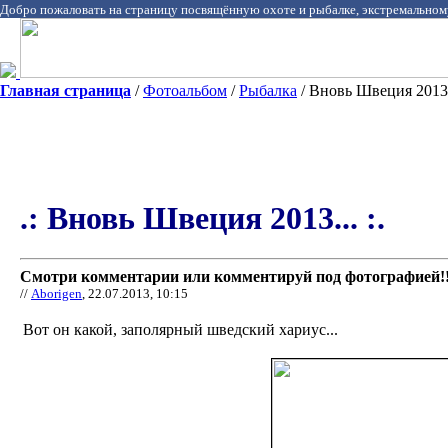
Добро пожаловать на страницу посвящённую охоте и рыбалке, экстремальном
Главная страница
/
Фотоальбом
/
Рыбалка
/ Вновь Швеция 2013..
.: Вновь Швеция 2013... :.
Смотри комментарии или комментируй под фотографией!!
//
Aborigen
, 22.07.2013, 10:15
Вот он какой, заполярный шведский хариус...