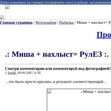
Добро пожаловать на страницу посвящённую охоте и рыбалке, экстремальном
Главная страница
/
Фотоальбом
/
Рыбалка
/ Миша + нахлыст= Р
Про
.: Миша + нахлыст= РулЕЗ :.
Смотри комментарии или комментируй под фотографией!!
//
JandK
, 09.06.2007, 0:20
...это было просто красиво..и результат соответствующий...