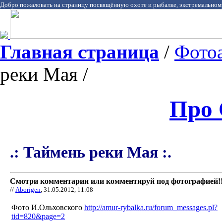
Добро пожаловать на страницу посвящённую охоте и рыбалке, экстремальном
Главная страница
/
Фото
реки Мая /
Про 
.: Таймень реки Мая :.
Смотри комментарии или комментируй под фотографией!!
//
Aborigen
, 31.05.2012, 11:08
Фото И.Ольховского
http://amur-rybalka.ru/forum_messages.pl?
tid=820&page=2