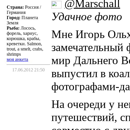
@Marschall
Страна:
Россия /
Германия
Удачное фото
Город:
Планета
Земля
Рыба:
Лосось,
Мне Игорь Ольх
форель, хариус,
корюшка, крабы,
замечательный 
креветки. Salmon,
trout, a smelt, crabs,
shrimps
мир Дальнего В
моя анкета
выпустил в коа
17.06.2012 21:50
фотографами-да
На очереди у не
путешествий, с