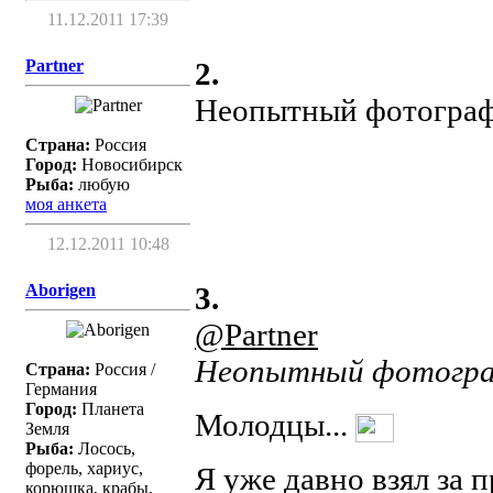
11.12.2011 17:39
Partner
2.
Неопытный фотограф.
Страна:
Россия
Город:
Новосибирск
Рыба:
любую
моя анкета
12.12.2011 10:48
Aborigen
3.
@Partner
Неопытный фотограф
Страна:
Россия /
Германия
Город:
Планета
Молодцы...
Земля
Рыба:
Лосось,
форель, хариус,
Я уже давно взял за 
корюшка, крабы,