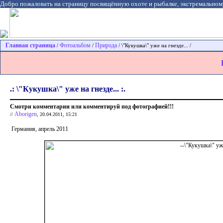
Добро пожаловать на страницу посвящённую охоте и рыбалке, экстремальном
Главная страница
Фотоальбом
Природа
/
/
/ \"Кукушка\" уже на гнезде... /
.: \"Кукушка\" уже на гнезде... :.
Смотри комментарии или комментируй под фотографией!!!
Aborigen
//
, 20.04.2011, 15:21
Германия, апрель 2011