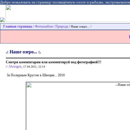
Добро пожаловать на страницу посвящённую охоте и рыбалке, экстремальном
Главная страница
Фотоальбом
Природа
/
/
/ Наше озеро... /
.: Наше озеро... :.
Смотри комментарии или комментируй под фотографией!!!
Aborigen
//
, 17.04.2011, 12:14
За Полярным Кругом в Швеции... 2010