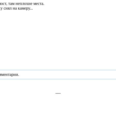
ост, там неплохие места.
 снял на камеру...
мментарии.
----