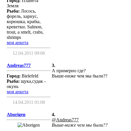
Город:
Планета
Земля
Рыба:
Лосось,
форель, хариус,
корюшка, крабы,
креветки. Salmon,
trout, a smelt, crabs,
shrimps
моя анкета
12.04.2011 09:06
Andreas777
3.
А примерно где?
Город:
Bielefeld
Выше-ниже чем мы были??
Рыба:
щука,судак -
окунь
моя анкета
14.04.2011 01:08
Aborigen
4.
@Andreas777
Выше-ниже чем мы были??