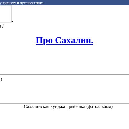
у туризму и путешествиям.
-
 /
Про Сахалин.
!