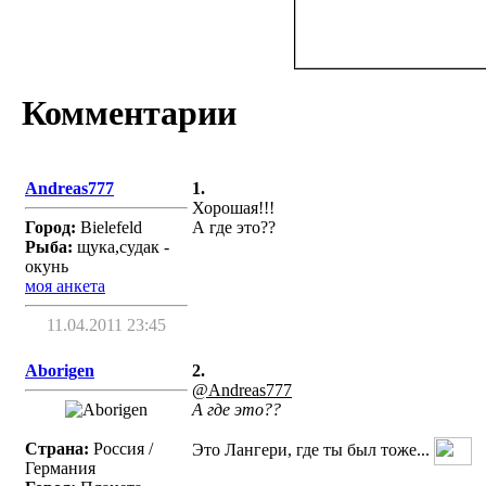
Комментарии
Andreas777
1.
Хорошая!!!
Город:
Bielefeld
А где это??
Рыба:
щука,судак -
окунь
моя анкета
11.04.2011 23:45
Aborigen
2.
@Andreas777
А где это??
Страна:
Россия /
Это Лангери, где ты был тоже...
Германия