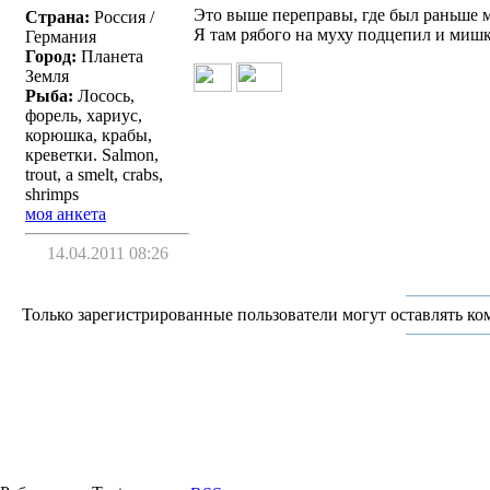
Это выше переправы, где был раньше м
Страна:
Россия /
Я там рябого на муху подцепил и мишку
Германия
Город:
Планета
Земля
Рыба:
Лосось,
форель, хариус,
корюшка, крабы,
креветки. Salmon,
trout, a smelt, crabs,
shrimps
моя анкета
14.04.2011 08:26
Только зарегистрированные пользователи могут оставлять ко