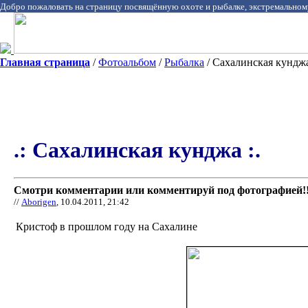
Добро пожаловать на страницу посвящённую охоте и рыбалке, экстремальном
Главная страница
/
Фотоальбом
/
Рыбалка
/ Сахалинская кунджа
.: Сахалинская кунджа :.
Смотри комментарии или комментируй под фотографией!!
//
Aborigen
, 10.04.2011, 21:42
Кристоф в прошлом году на Сахалине