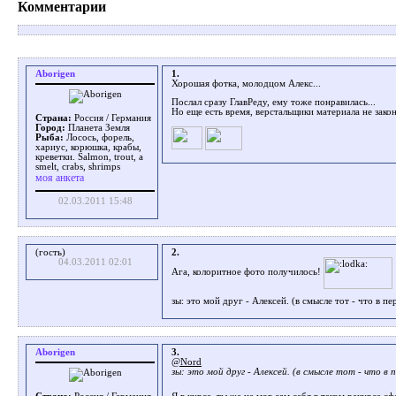
Комментарии
Aborigen
1.
Хорошая фотка, молодцом Алекс...
Послал сразу ГлавРеду, ему тоже понравилась...
Но еще есть время, верстальщики материала не зако
Страна:
Россия / Германия
Город:
Планета Земля
Рыба:
Лосось, форель,
хариус, корюшка, крабы,
креветки. Salmon, trout, a
smelt, crabs, shrimps
моя анкета
02.03.2011 15:48
(гость)
2.
04.03.2011 02:01
Ага, колоритное фото получилось!
зы: это мой друг - Алексей. (в смысле тот - что в п
Aborigen
3.
@Nord
зы: это мой друг - Алексей. (в смысле тот - что в