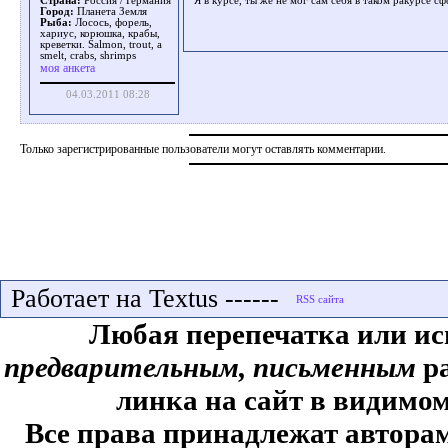
Я в курсе, ты же не мог сам себя в таком ракурсе сф
Страна:
Россия / Германия
Город:
Планета Земля
Рыба:
Лосось, форель,
хариус, корюшка, крабы,
креветки. Salmon, trout, a
smelt, crabs, shrimps
моя анкета
04.03.2011 08:28
Только зарегистрированные пользователи могут оставлять комментарии.
Работает на Textus ------
Любая перепечатка или ис
предварительным, письменным
ра
линка на сайт в видимом
Все права принадлежат авторам,