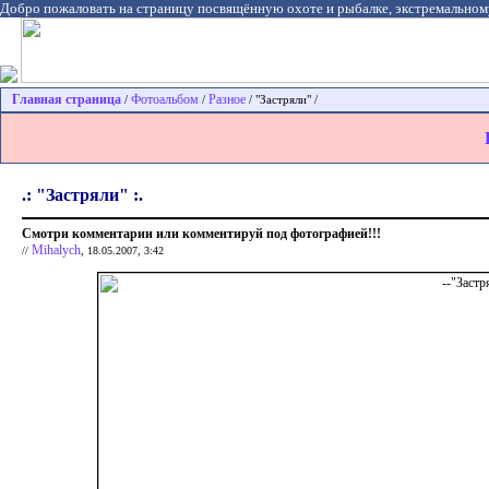
Добро пожаловать на страницу посвящённую охоте и рыбалке, экстремальном
Главная страница
Фотоальбом
Разное
/
/
/ "Застряли" /
.: "Застряли" :.
Смотри комментарии или комментируй под фотографией!!!
Mihalych
//
, 18.05.2007, 3:42