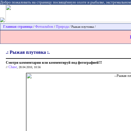
Добро пожаловать на страницу посвящённую охоте и рыбалке, экстремальном
Главная страница
Фотоальбом
Природа
/
/
/ Рыжая плутовка /
.: Рыжая плутовка :.
Смотри комментарии или комментируй под фотографией!!!
Chase
//
, 28.04.2010, 10:56