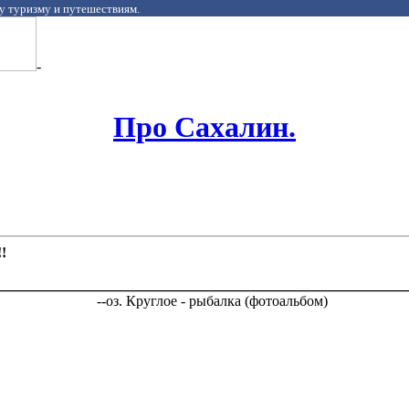
у туризму и путешествиям.
-
Про Сахалин.
!