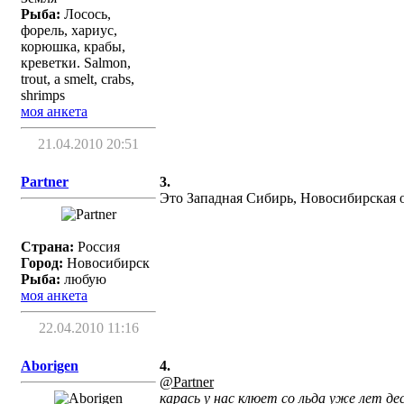
Рыба:
Лосось,
форель, хариус,
корюшка, крабы,
креветки. Salmon,
trout, a smelt, crabs,
shrimps
моя анкета
21.04.2010 20:51
Partner
3.
Это Западная Сибирь, Новосибирская об
Страна:
Россия
Город:
Новосибирск
Рыба:
любую
моя анкета
22.04.2010 11:16
Aborigen
4.
@Partner
карась у нас клюет со льда уже лет де