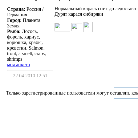
Нормальный карась спит до ледостава
Страна:
Россия /
Дурят карася сибиряки
Германия
Город:
Планета
Земля
Рыба:
Лосось,
форель, хариус,
корюшка, крабы,
креветки. Salmon,
trout, a smelt, crabs,
shrimps
моя анкета
22.04.2010 12:51
Только зарегистрированные пользователи могут оставлять ко