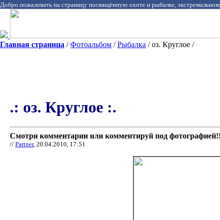
Добро пожаловать на страницу посвящённую охоте и рыбалке, экстремальном
Главная страница
/
Фотоальбом
/
Рыбалка
/ оз. Круглое /
.: оз. Круглое :.
Смотри комментарии или комментируй под фотографией!!
//
Partner
, 20.04.2010, 17:51