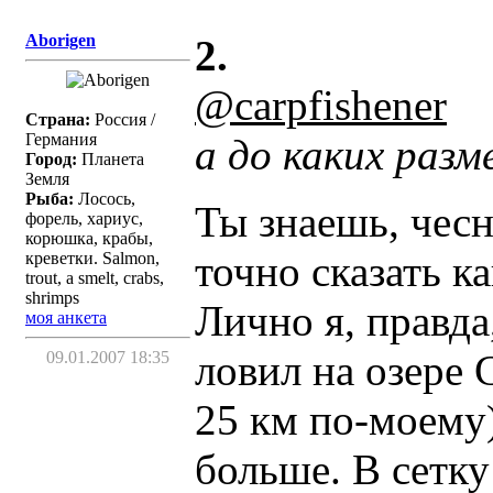
Aborigen
2.
@carpfishener
Страна:
Россия /
Германия
а до каких раз
Город:
Планета
Земля
Рыба:
Лосось,
Ты знаешь, чесн
форель, хариус,
корюшка, крабы,
точно сказать к
креветки. Salmon,
trout, a smelt, crabs,
shrimps
Лично я, правда
моя анкета
ловил на озере 
09.01.2007 18:35
25 км по-моему)
больше. В сетку