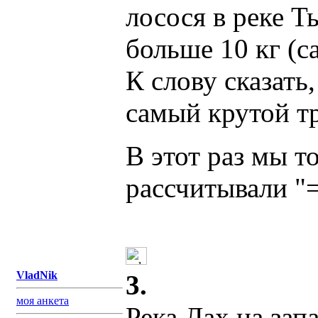
лосося в реке 
больше 10 кг (с
К слову сказать
самый крутой т
В этот раз мы т
рассчитывали "
VladNik
3.
моя анкета
Река Лах на зап