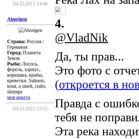
04.12.2012 14:46
Aborigen
4.
@VladNik
Страна:
Россия /
Германия
Да, ты прав...
Город:
Планета
Земля
Рыба:
Лосось,
Это фото с отче
форель, хариус,
корюшка, крабы,
(откроется в но
креветки. Salmon,
trout, a smelt, crabs,
shrimps
моя анкета
Правда с ошибк
04.12.2012 15:51
тебя не поправил
Эта река находи