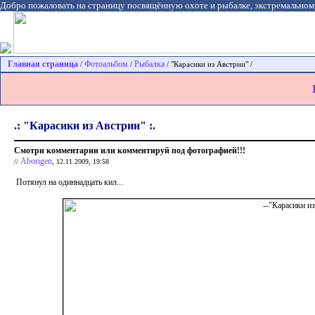
Добро пожаловать на страницу посвящённую охоте и рыбалке, экстремальном
Главная страница
Фотоальбом
Рыбалка
/
/
/ "Карасики из Австрии" /
.: "Карасики из Австрии" :.
Смотри комментарии или комментируй под фотографией!!!
Aborigen
//
, 12.11.2009, 19:58
Потянул на одиннадцать кил...