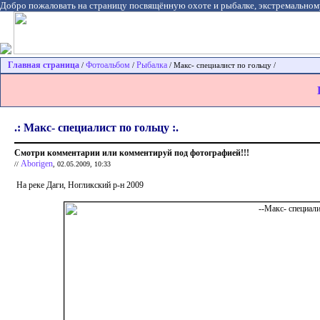
Добро пожаловать на страницу посвящённую охоте и рыбалке, экстремальном
Главная страница
Фотоальбом
Рыбалка
/
/
/ Макс- специалист по гольцу /
.: Макс- специалист по гольцу :.
Смотри комментарии или комментируй под фотографией!!!
Aborigen
//
, 02.05.2009, 10:33
На реке Даги, Ногликский р-н 2009