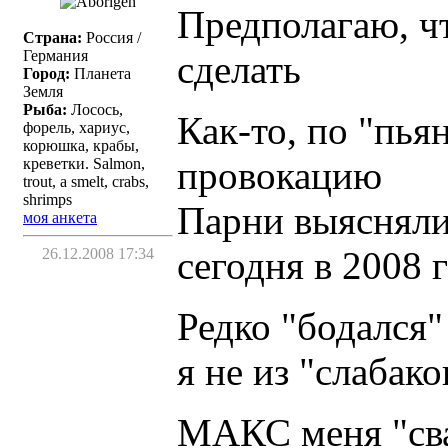
Предполагаю, чт
Страна:
Россия /
Германия
сделать
Город:
Планета
Земля
Рыба:
Лосось,
Как-то, по "пья
форель, хариус,
корюшка, крабы,
провокацию
креветки. Salmon,
trout, a smelt, crabs,
shrimps
Парни выясняли 
моя анкета
сегодня в 2008 г
26.12.2008 17:34
Редко "бодался"
я не из "слабако
МАКС меня "сва