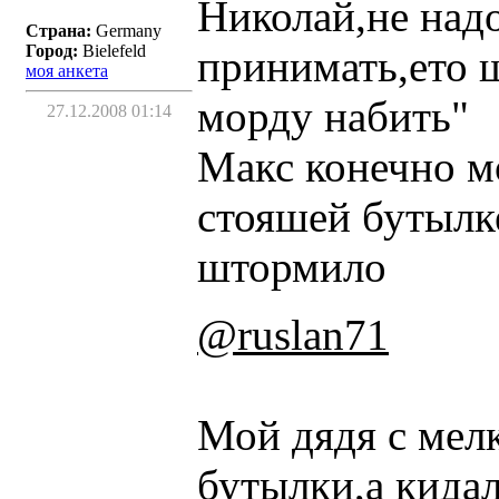
Николай,не надо
Страна:
Germany
Город:
Bielefeld
принимать,ето ш
моя анкета
морду набить"
27.12.2008 01:14
Макс конечно мо
стояшей бутылк
штормило
@ruslan71
Мой дядя с мел
бутылки,а кида