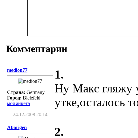
Комментарии
medion77
1.
Ну Макс гляжу 
Страна:
Germany
Город:
Bielefeld
утке,осталось т
моя анкета
24.12.2008 20:14
Aborigen
2.