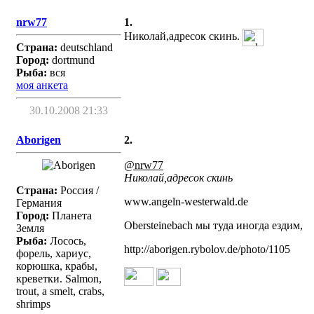
nrw77
1.
Николай,адресок скинь.
Страна:
deutschland
Город:
dortmund
Рыба:
вся
моя анкета
30.10.2008 21:33
Aborigen
2.
@nrw77
Николай,адресок скинь
Страна:
Россия /
www.angeln-westerwald.de
Германия
Город:
Планета
Obersteinebach мы туда иногда ездим,
Земля
Рыба:
Лосось,
http://aborigen.rybolov.de/photo/1105
форель, хариус,
корюшка, крабы,
креветки. Salmon,
trout, a smelt, crabs,
shrimps