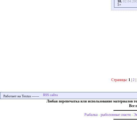
10.
02.04.20
5+
Страницы:
1
|
2
|
Работает на Textus ------
Любая перепечатка или использование материалов т
Все 
Рыбалка
-
рыболовные снасти
-
Э