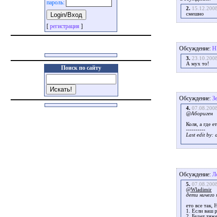
пароль:
2.
15.12.200
смешно
[
регистрация
]
Обсуждение:
H
3.
23.10.200
А мух то!
Поиск по сайту
Обсуждение:
З
4.
07.08.200
@Абориген
Коля, а где 
----------
Last edit by:
Обсуждение:
Л
5.
07.08.200
@Wladimir
дети ничего 
ето все так, 
1. Если ваш 
2. Будет тяж