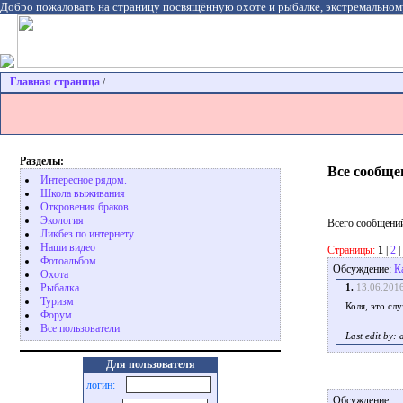
Добро пожаловать на страницу посвящённую охоте и рыбалке, экстремальном
Главная страница
/
Разделы:
Все сообще
Интересное рядом.
Школа выживания
Откровения браков
Экология
Всего сообщений
Ликбез по интернету
Наши видео
Страницы:
1
|
2
|
Фотоальбом
Обсуждение:
К
Охота
Pыбалка
1.
13.06.201
Туризм
Коля, это сл
Форум
----------
Все пользователи
Last edit by:
Для пользователя
логин:
Обсуждение: