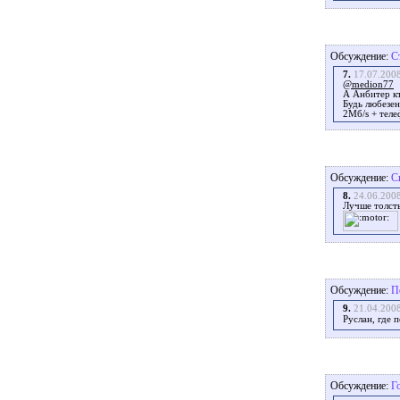
Обсуждение:
С
7.
17.07.200
@medion77
А Анбитер к
Будь любезен
2Мб/s + теле
Обсуждение:
С
8.
24.06.200
Лучше толст
Обсуждение:
П
9.
21.04.200
Руслан, где 
Обсуждение:
Го