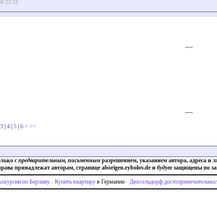
08 22:31
----
----
3
|
4
|
5
|
6
>
>>
олько с
предварительным, письменным
разрешением, указанием автора, адреса и л
права принадлежат авторам, странице aborigen.rybolov.de и
будут
защищены по за
кскурсии по Берлину
-
Купить квартиру
в Германии
-
Дюссельдорф достопримечательнос