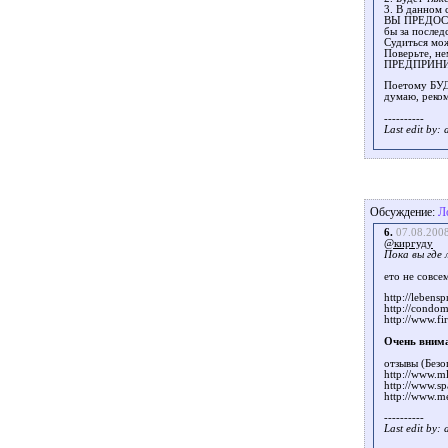
3. В данном
ВЫ ПРЕДОСТА
бы за послед
Судиться мож
Поверьте, н
ПРЕДПРИНИ
Поетому БУ
думаю, реко
----------
Last edit by:
Обсуждение:
Л
6.
07.08.200
@киргуду
Пока вы где 
eто не совсе
http://lebens
http://condom
http://www.fir
Очень внима
отзывы (Безо
http://www.m
http://www.s
http://www.m
----------
Last edit by: