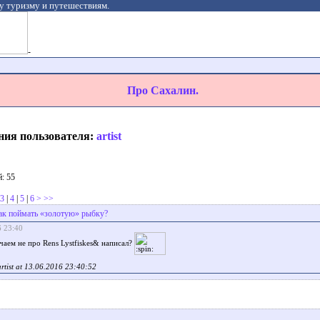
у туризму и путешествиям.
-
Про Сахалин.
ния пользователя:
artist
: 55
3
|
4
|
5
|
6
>
>>
ак поймать «золотую» рыбку?
6 23:40
учаем не про Rens Lystfiskes& написал?
 artist at 13.06.2016 23:40:52