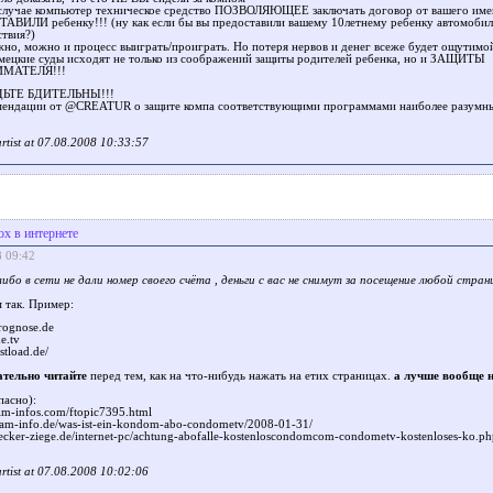
 случае компьютер техническое средство ПОЗВОЛЯЮЩЕЕ заключать договор от вашего име
ВИЛИ ребенку!!! (ну как если бы вы предоставили вашему 10летнему ребенку автомобиль
ствия?)
но, можно и процесс выиграть/проиграть. Но потеря нервов и денег всеже будет ощутимо
емецкие суды исходят не только из соображений защиты родителей ребенка, но и ЗАЩИТЫ
МАТЕЛЯ!!!
ДЬТЕ БДИТЕЛЬНЫ!!!
мендации от @CREATUR о защите компа соответствующими программами наиболее разумн
 artist at 07.08.2008 10:33:57
ох в интернете
8 09:42
либо в сети не дали номер своего счёта , деньги с вас не снимут за посещение любой стран
м так. Пример:
prognose.de
e.tv
stload.de/
тельно читайте
перед тем, как на что-нибудь нажать на етих страницах.
а лучше вообще 
пасно):
lm-infos.com/ftopic7395.html
pam-info.de/was-ist-ein-kondom-abo-condometv/2008-01-31/
ecker-ziege.de/internet-pc/achtung-abofalle-kostenloscondomcom-condometv-kostenloses-ko.ph
 artist at 07.08.2008 10:02:06