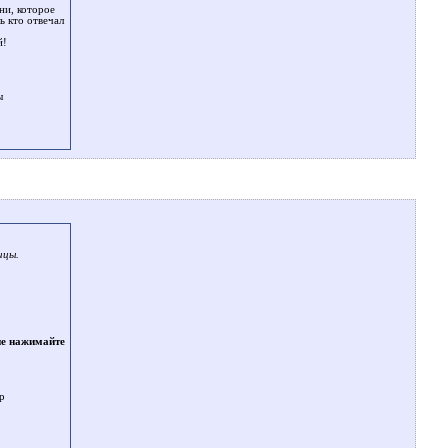
ни, которое
 кто отвечал
й!
ы
ицы.
не нажимайте
p