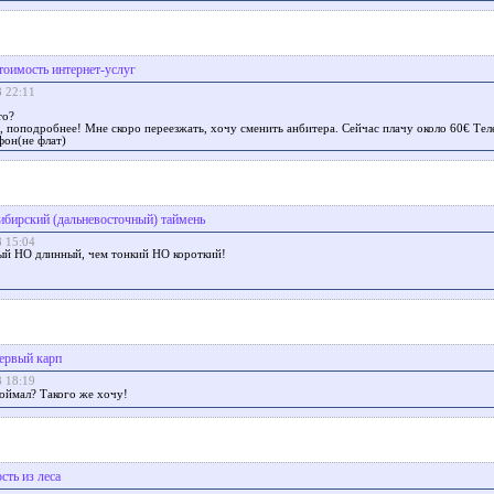
тоимость интернет-услуг
8 22:11
то?
, поподробнее! Мне скоро переезжать, хочу сменить анбитера. Сейчас плачу около 60€ Тел
фон(не флат)
ибирский (дальневосточный) таймень
8 15:04
ый НО длинный, чем тонкий НО короткий!
ервый карп
8 18:19
поймал? Такого же хочу!
сть из леса