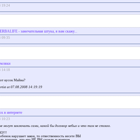
8 19:24
ERBALIFE - замечательная штука, я вам скажу...
8 09:35
емляки
8 14:18
етот кусок Майна?
 artist at 07.08.2008 14:19:19
ох в интернете
8 10:23
не могут заключить сами, какой бы договор небыл и что там не стояло.
НО!!!
ребенок нарушает закон, то отвественность несете ВЫ
ело доказать, что ето НЕ ВЫ сидели за компом