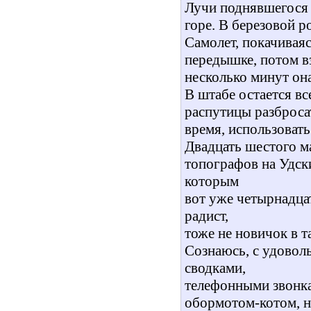
Лучи поднявшегося 
горе. В березовой р
Самолет, покачивая
передышке, потом вз
несколько минут она
В штабе остается в
распутицы разбросат
время, использовать
Двадцать шестого м
топографов на Удск
которым
вот уже четырнадца
радист,
тоже не новичок в т
Сознаюсь, с удовол
сводками,
телефонными звонк
обормотом-котом, н