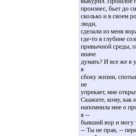
выкурил. Прошлое пр
произнес, бьет до с
сколько и в своем 
люди,
сделали из меня вор
где-то в глубине соз
привычной среды, п
иначе
думать? И все же я 
я
сбоку жизни, спотык
не
упрекает, мне откры
Скажите, кому, как 
напомнила мне о пр
я --
бывший вор и могу 
-- Ты не прав, -- пе