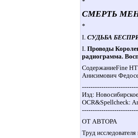
*
СМЕРТЬ МЕ
*
I.
СУДЬБА БЕСПР
I.
Проводы Королев
радиограмма. Вос
СодержаниеFine HTM
Анисимович Федосе
--------------------------
Изд: Новосибирское
OCR&Spellcheck: Arc
--------------------------
ОТ АВТОРА
Труд исследователя