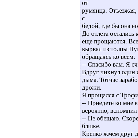
от
румянца. Отъезжая, 
с
бедой, где бы она е
До отлета остались
еще прощаются. Все
вырвал из толпы Пуг
обращаясь ко всем:
-- Спасибо вам. Я с
Вдруг чихнул один и
дыма. Тотчас зарабо
дрожи.
Я прощался с Троф
-- Приедете ко мне в
вероятно, вспомнил
-- Не обещаю. Скоре
ближе.
Крепко жмем друг д