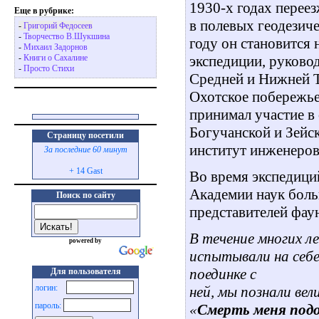
1930-х годах переез
Еще в рубрике:
в полевых геодезич
-
Григорий Федосеев
-
Творчество В.Шукшина
году он становится
-
Михаил Задорнов
экспедиции, руково
-
Книги о Сахалине
-
Просто Стихи
Средней и Нижней Т
Охотское побережье
принимал участие в 
Богучанской и Зейс
Страницу посетили
институт инженеров
За последние 60 минут
+ 14 Gast
Во время экспедици
Академии наук боль
Поиск по сайту
представителей фау
В течение многих л
powered by
испытывали на себе 
поединке с
Для пользователя
логин:
ней, мы познали вел
пароль:
«
Смерть меня под