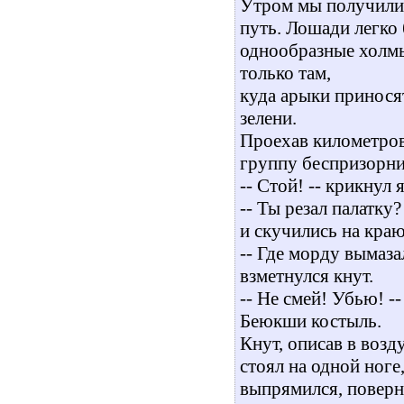
Утром мы получили 
путь. Лошади легко
однообразные холмы
только там,
куда арыки принося
зелени.
Проехав километров
группу беспризорни
-- Стой! -- крикнул
-- Ты резал палатку
и скучились на кра
-- Где морду вымазал
взметнулся кнут.
-- Не смей! Убью! -
Беюкши костыль.
Кнут, описав в возд
стоял на одной ноге
выпрямился, поверн