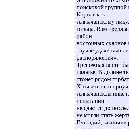
поисковой группой 
Королева к
Алгычанскому пику, 
гольца. Вам предлаг
район
восточных склонов г
случае удачи вышли
распоряжения».
Тревожная весть быс
палатке. В долине т
стонет рядом горба
Хотя жизнь и приуч
Алгычанском пике г
испытании
не сдастся до после
не могли стать жер
Геннадий, закончив р