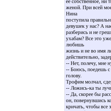
ее собственное, ни 
женой. При всей мое
Нина
поступила правильн
девушек у нас? А на
разберись и не греши
ухабам? Все это уже
любишь
жизнь и не во имя л
действительно, заде
-- Нет, полечу, мне 
-- Боюсь, поедешь с
голову.
Трофим молчал, сде
-- Ложись-ка ты луч
-- Да, скорее бы расс
он, повернувшись ко
кричать, чтобы все 