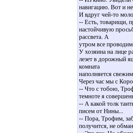
навигацию. Вот и не 
И вдруг чей-то мол
-- Есть, товарищи, 
настойчивую просьбу
рассвета. А
утром все проводим
У хозяина на лице 
лезет в дорожный ящ
комната
наполняется свежими
Через час мы с Кор
-- Что с тобою, Тро
темноте я совершенн
-- А какой толк таит
писем от Нины...
-- Пора, Трофим, за
получится, не обма