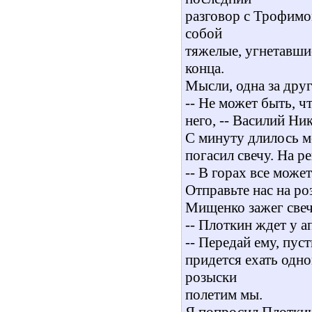
разговор с Трофимом
собой
тяжелые, угнетавшие
конца.
Мысли, одна за друг
-- Не может быть, ч
него, -- Василий Ни
С минуту длилось м
погасил свечу. На ре
-- В горах все может
Отправьте нас на ро
Мищенко зажег свеч
-- Плоткин ждет у а
-- Передай ему, пус
придется ехать одно
розыски
полетим мы.
Я попросил Плоткин