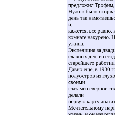
предложил Трофим, 
Нужно было оторват
день так намотаешьс
и,
кажется, все равно, 
комнате накурено. Н
ужина.
Экспедиция за двад
славных дел, и сего
старейшего работни
Давно еще, в 1930 г
полуостров из глух
своими
глазами северное си
делали
первую карту апати
Мечтательному парн
жизнь, и он навсегд