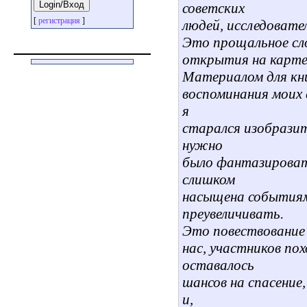
советских
[
регистрация
]
людей, исследоват
Это прощальное сло
открытия на карте
Материалом для кни
воспоминания моих 
я
старался изобразит
нужно
было фантазироват
слишком
насыщена событиям
преувеличивать.
Это повествование 
нас, участников пох
оставалось
шансов на спасение,
и,