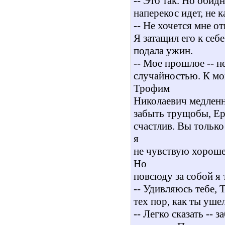
-- Это так. Но обид
наперекос идет, не к
-- Не хочется мне о
Я затащил его к себ
подала ужин.
-- Мое прошлое -- 
случайностью. К мои
Трофим
Николаевич медленно
забыть трущобы, Ерм
счастлив. Вы только
я
не чувствую хорошег
Но
повсюду за собой я
-- Удивляюсь тебе, 
тех пор, как ты уше
-- Легко сказать -- 