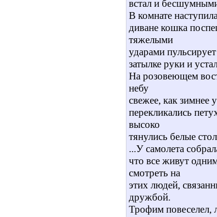
встал и бесшумными
В комнате наступила
диване кошка поспеш
тяжелыми
ударами пульсирует 
затылке руки и уста
На розовеющем вост
небу
свежее, как зимнее 
перекликались пету
высоко
тянулись белые сто
...У самолета собр
что все живут одни
смотреть на
этих людей, связан
дружбой.
Трофим повеселел, 