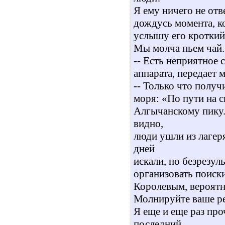
Я ему ничего не от
дождусь момента, ко
услышу его кроткий
Мы молча пьем чай.
-- Есть неприятное 
аппарата, передает 
-- Только что полу
моря: «По пути на с
Алгычанскому пику.
видно,
люди ушли из лагеря
дней
искали, но безрезул
организовать поиски
Королевым, вероятн
Молнируйте ваше р
Я еще и еще раз пр
последний