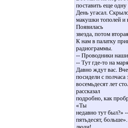
поставить еще одну 
День угасал. Скрыло
макушки тополей и в
Появилась
звезда, потом вторая
К нам в палатку при
радиограммы.
-- Проводники наши 
-- Тут где-то на мар
Давно ждут вас. Вч
посидели с полчаса з
восемьдесят лет сто
рассказал
подробно, как проб
«Ты
недавно тут был?» --
пятьдесят, больше».
люди!