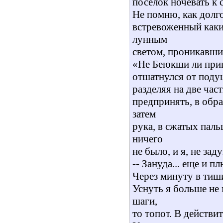
поселок ночевать к 
Не помню, как долго
встревоженный каки
лунным
светом, проникавшим
«Не Беюкши ли приш
отшатнулся от поду
разделяя на две час
предпринять, в обра
затем
рука, в сжатых паль
ничего
не было, и я, не за
-- Зануда... еще и п
Через минуту в тиш
Уснуть я больше не
шаги,
то топот. В действи