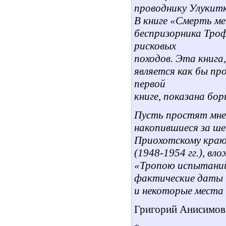
проводнику Улукитк
В книге «Смерть ме
беспризорника Троф
рисковых
походов. Эта книга
является как бы пр
первой
книге, показана бор
Пусть простят мне 
накопившиеся за ш
Приохотскому кра
(1948-1954 гг.), вл
«Тропою испытаний
фактические даты
и некоторые места
Григорий Анисимов