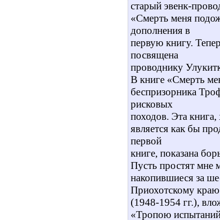
старый эвенк-провод
«Смерть меня подож
дополнения в
первую книгу. Тепе
посвящена
проводнику Улукитк
В книге «Смерть ме
беспризорника Троф
рисковых
походов. Эта книга,
является как бы пр
первой
книге, показана бор
Пусть простят мне 
накопившиеся за ше
Приохотскому краю
(1948-1954 гг.), вл
«Тропою испытаний