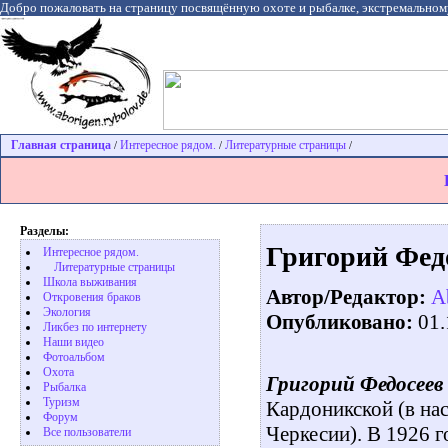
Добро пожаловать на страницу посвящённую охоте и рыбалке, экстремальном
Главная страница
Интересное рядом.
Литературные страницы
/
/
/
Разделы:
Григорий Фед
Интересное рядом.
Литературные страницы
Школа выживания
Автор/Редактор:
A
Откровения браков
Экология
Опубликовано:
01.
Ликбез по интернету
Наши видео
Фотоальбом
Охота
Григорий Федосеев
Pыбалка
Туризм
Кардоникской (в на
Форум
Черкесии). В 1926 
Все пользователи