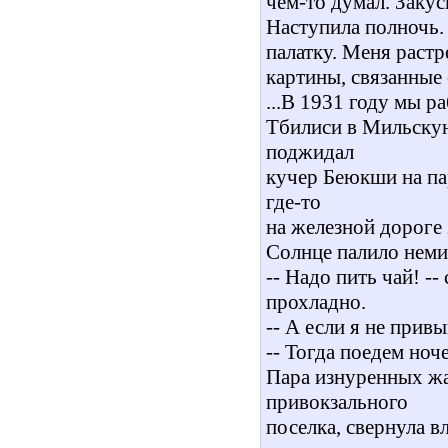
чем-то думал. Заку
Наступила полночь. 
палатку. Меня растр
картины, связанные
...В 1931 году мы р
Тбилиси в Мильскую
поджидал
кучер Беюкши на пар
где-то
на железной дороге
Солнце палило неми
-- Надо пить чай! -
прохладно.
-- А если я не прив
-- Тогда поедем ноче
Пара изнуренных ж
привокзального
поселка, свернула в