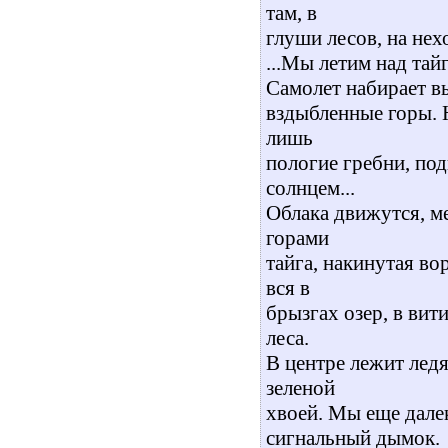
там, в
глуши лесов, на не
...Мы летим над тай
Самолет набирает вы
вздыбленные горы. 
лишь
пологие гребни, под
солнцем...
Облака движутся, ме
горами
тайга, накинутая в
вся в
брызгах озер, в ви
леса.
В центре лежит лед
зеленой
хвоей. Мы еще дале
сигнальный дымок.