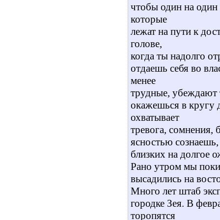
чтобы один на один 
которые
лежат на пути к до
голове,
когда ты надолго от
отдаешь себя во вл
менее
трудные, убеждают т
окажешься в кругу д
охватывает
тревога, сомнения, 
ясностью сознаешь, 
близких на долгое о
Рано утром мы поки
высадились на вост
Много лет штаб экс
городке Зея. В февр
торопятся