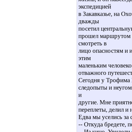
экспедицией
в Закавказье, на Ох
дважды
посетил центральную
прошел маршрутом о
смотреть в
лицо опасностям и 
этим
маленьким человеком
отважного путешест
Сегодня у Трофима В
следопыты и неугом
и
другие. Мне приятно
переплеты, делил и 
Едва мы уселись за 
-- Откуда бредете, 
-- Из кино. Увидели