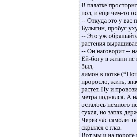
В палатке просторн
пол, и еще чем-то о
-- Откуда это у вас 
Булыгин, пробуя уху
-- Это уж обращайт
растения выращивает
-- Он наговорит -- н
Ей-богу в жизни не
был,
лимон в потке (*Пот
проросло, жить, зна
растет. Ну и провози
метра поднялся. А н
осталось немного пе
сухая, но запах дер
Через час самолет п
скрылся с глаз.
Вот мы и на пороге 