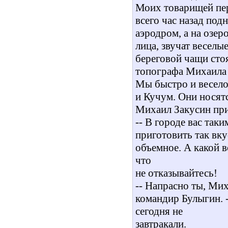
Моих товарищей пер
всего час назад подн
аэродром, а на озер
лица, звучат веселы
береговой чащи стоя
топографа Михаила 
Мы быстро и весело
и Кучум. Они носятся
Михаил Закусин при
-- В городе вас так
приготовить так вку
объемное. А какой в
что
не отказывайтесь!
-- Напрасно ты, Мих
командир Булыгин. 
сегодня не
завтракали.