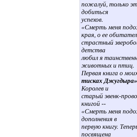
пожалуй, только эт
добиться
успехов.
«Смерть меня подож
края, о ее обитател
страстный зверобой
детства
любил я таинственн
животных и птиц.
Первая книга о мо
тисках Джугдыра
Королев и
старый эвенк-прово
книгой --
«Смерть меня подо
дополнения в
первую книгу. Тепе
посвящена