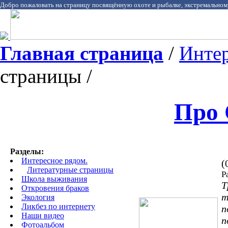
Добро пожаловать на страницу посвящённую охоте и рыбалке, экстремальном
Главная страница
/
Интер
страницы /
Про 
Разделы:
Интересное рядом.
(
Литературные страницы
Р
Школа выживания
Т
Откровения браков
т
Экология
Ликбез по интернету
п
Наши видео
п
Фотоальбом