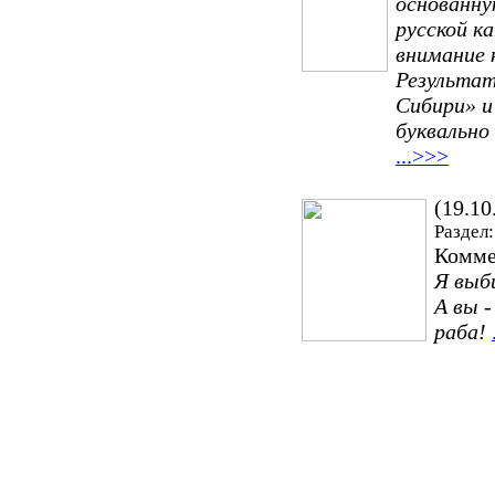
основанну
русской к
внимание 
Результат
Сибири» и
буквально
...>>>
(19.10
Раздел:
Комме
Я выби
А вы 
раба!