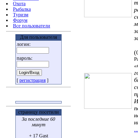
т
Охота
р
Pыбалка
Туризм
с
Форум
м
Все пользователи
з
Для пользователя
з
логин:
(
пароль:
Р
«
г
б
[
регистрация
]
с
п
И
п
страницу посетили
н
За последние 60
н
минут
.
+ 17 Gast