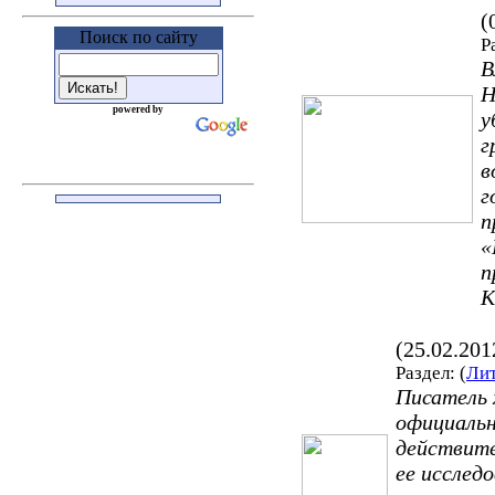
(
Поиск по сайту
Р
В
Н
powered by
у
г
в
г
п
«
п
К
(25.02.20
Раздел: (
Лит
Писатель
официальн
действите
ее исслед